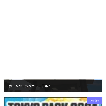
休業に伴い、ご不便をおかけ致しますが 、何卒ご理解を賜ります
様お願い申し上げます。
E
C
共
m
o
有
休業日のご案内
カテゴリー
ai
p
l
y
Li
前の記事
n
k
ホームページリニューアル！
2024年04月10日
次の記事